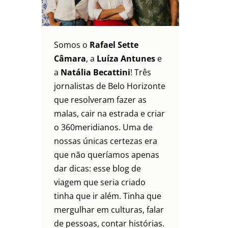
Somos o
Rafael Sette
Câmara
, a
Luíza Antunes
e
a
Natália Becattini
! Três
jornalistas de Belo Horizonte
que resolveram fazer as
malas, cair na estrada e criar
o 360meridianos. Uma de
nossas únicas certezas era
que não queríamos apenas
dar dicas: esse blog de
viagem que seria criado
tinha que ir além. Tinha que
mergulhar em culturas, falar
de pessoas, contar histórias.