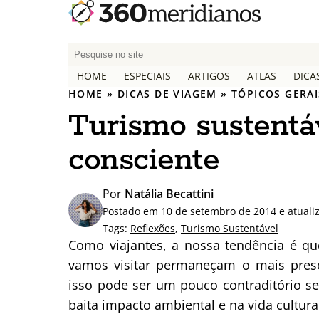
P
e
HOME
ESPECIAIS
ARTIGOS
ATLAS
DICA
s
HOME
»
DICAS DE VIAGEM
»
TÓPICOS GERAI
q
Turismo sustentáv
u
i
consciente
s
a
r
Por
Natália Becattini
p
Postado em 10 de setembro de 2014 e atuali
o
Tags:
Reflexões
,
Turismo Sustentável
r
Como viajantes, a nossa tendência é qu
:
vamos visitar permaneçam o mais prese
isso pode ser um pouco contraditório 
baita impacto ambiental e na vida cultur