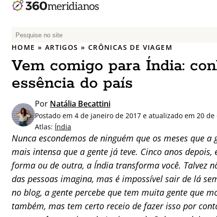
P
e
HOME
»
ARTIGOS
»
CRÔNICAS DE VIAGEM
s
Vem comigo para Índia: con
q
u
essência do país
i
s
Por
Natália Becattini
a
Postado em 4 de janeiro de 2017 e atualizado em 20 de
r
Atlas:
Índia
p
Nunca escondemos de ninguém que os meses que a ge
o
mais intensa que a gente já teve. Cinco anos depois,
r
forma ou de outra, a Índia transforma você. Talvez n
:
das pessoas imagina, mas é impossível sair de lá se
no blog, a gente percebe que tem muita gente que mo
também, mas tem certo receio de fazer isso por conta