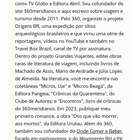
como TV Globo e Editora Abril. Sou cofundador do
site 360meridianos e aqui escrevo sobre viagem e
turismo desde 2011. Pelo 360, organizei o projeto
Origens BR, uma expedição por sítios
arqueológicos brasileiros e que virou uma série de
reportagens, vídeos no YouTube e também no
Travel Box Brazil, canal de TV por assinatura.
Dentro do projeto Grandes Viajantes, editei obras
raras de literatura de viagem, incluindo livros de
Machado de Assis, Mário de Andrade e Júlia Lopes
de Almeida. Na literatura, você me encontra nas
coletâneas "Micros, Uai" e "Micros-Beagá", da
Editora Pangeia; "Crônicas da Quarentena", do
Clube de Autores; e "Encontros", livro de crônicas
do 360meridianos. Em 2023, publiquei meu
primeiro romance, a obra "Dos que vão morrer,
aos mortos", da Editora Urutau. Além do 360,
também sou cofundador do
Onde Comer e Beber
,
focado em gastronomia, e do
Movimento BH a Pé
,