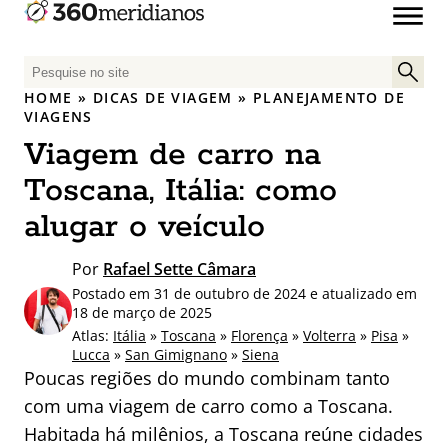
P
e
HOME
»
DICAS DE VIAGEM
»
PLANEJAMENTO DE
s
VIAGENS
q
Viagem de carro na
u
Toscana, Itália: como
i
s
alugar o veículo
a
r
Por
Rafael Sette Câmara
p
Postado em 31 de outubro de 2024 e atualizado em
o
18 de março de 2025
r
Atlas:
Itália
»
Toscana
»
Florença
»
Volterra
»
Pisa
»
:
Lucca
»
San Gimignano
»
Siena
Poucas regiões do mundo combinam tanto
com uma viagem de carro como a Toscana.
Habitada há milênios, a Toscana reúne cidades