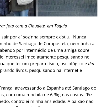
rar foto com a Claudete, em Tóquio
de sair por aí sozinha sempre existiu. “Nunca
aminho de Santiago de Compostela, nem tinha a
i sabendo por intermédio de uma amiga sobre
 Me interessei imediatamente pesquisando no
eria que ter um preparo físico, psicológico e
din
ando livros, pesquisando na internet e
a França, atravessando a Espanha até Santiago de
s, com uma mochila de 6,3kg nas costas. “Fiz
medo, controlei minha ansiedade. A paixão não