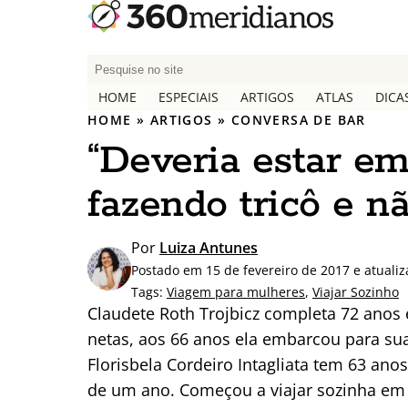
P
e
HOME
ESPECIAIS
ARTIGOS
ATLAS
DICA
s
HOME
»
ARTIGOS
»
CONVERSA DE BAR
q
“Deveria estar em
u
i
fazendo tricô e nã
s
a
r
Por
Luiza Antunes
p
Postado em 15 de fevereiro de 2017 e atuali
o
Tags:
Viagem para mulheres
,
Viajar Sozinho
r
Claudete Roth Trojbicz completa 72 anos e
:
netas, aos 66 anos ela embarcou para sua
Florisbela Cordeiro Intagliata tem 63 ano
de um ano. Começou a viajar sozinha em 