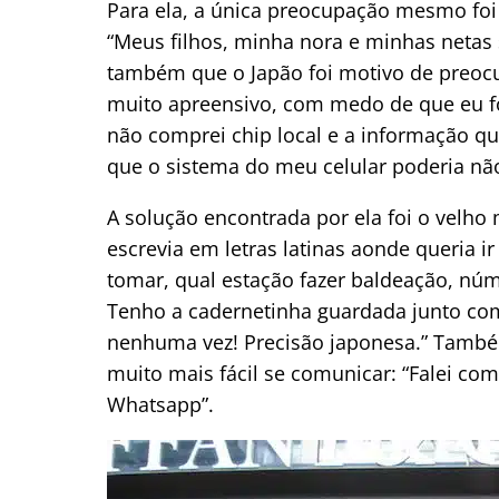
Para ela, a única preocupação mesmo foi
“Meus filhos, minha nora e minhas netas 
também que o Japão foi motivo de preocu
muito apreensivo, com medo de que eu f
não comprei chip local e a informação qu
que o sistema do meu celular poderia não
A solução encontrada por ela foi o velho
escrevia em letras latinas aonde queria i
tomar, qual estação fazer baldeação, núm
Tenho a cadernetinha guardada junto com
nenhuma vez! Precisão japonesa.” Também
muito mais fácil se comunicar: “F
alei com
Whatsapp”.