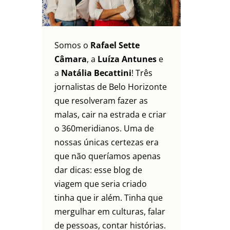
Somos o
Rafael Sette
Câmara
, a
Luíza Antunes
e
a
Natália Becattini
! Três
jornalistas de Belo Horizonte
que resolveram fazer as
malas, cair na estrada e criar
o 360meridianos. Uma de
nossas únicas certezas era
que não queríamos apenas
dar dicas: esse blog de
viagem que seria criado
tinha que ir além. Tinha que
mergulhar em culturas, falar
de pessoas, contar histórias.