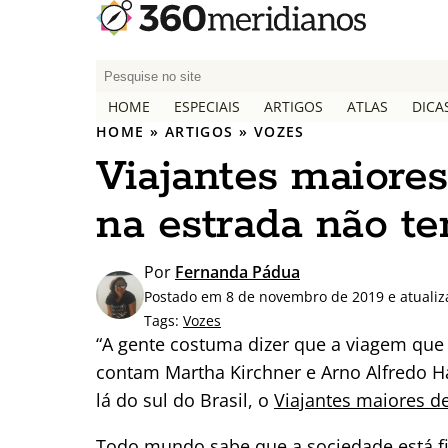
P
e
HOME
ESPECIAIS
ARTIGOS
ATLAS
DICA
s
HOME
»
ARTIGOS
»
VOZES
q
Viajantes maiores
u
i
na estrada não t
s
a
r
Por
Fernanda Pádua
p
Postado em 8 de novembro de 2019 e atuali
o
Tags:
Vozes
r
“A gente costuma dizer que a viagem que
:
contam Martha Kirchner e Arno Alfredo H
lá do sul do Brasil, o
Viajantes maiores d
Todo mundo sabe que a sociedade está fi