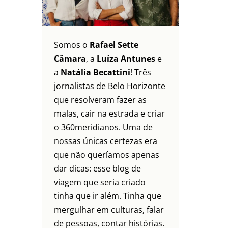
Somos o
Rafael Sette
Câmara
, a
Luíza Antunes
e
a
Natália Becattini
! Três
jornalistas de Belo Horizonte
que resolveram fazer as
malas, cair na estrada e criar
o 360meridianos. Uma de
nossas únicas certezas era
que não queríamos apenas
dar dicas: esse blog de
viagem que seria criado
tinha que ir além. Tinha que
mergulhar em culturas, falar
de pessoas, contar histórias.