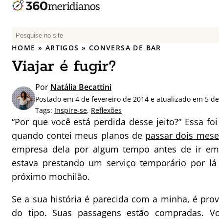
P
e
HOME
»
ARTIGOS
»
CONVERSA DE BAR
s
Viajar é fugir?
q
u
Por
Natália Becattini
i
Postado em 4 de fevereiro de 2014 e atualizado em 5 d
s
Tags:
Inspire-se
,
Reflexões
a
“Por que você está perdida desse jeito?” Essa f
r
quando contei meus planos de
passar dois mese
p
empresa dela por algum tempo antes de ir e
o
r
estava prestando um serviço temporário por lá
:
próximo mochilão.
Se a sua história é parecida com a minha, é pro
do tipo. Suas passagens estão compradas. V