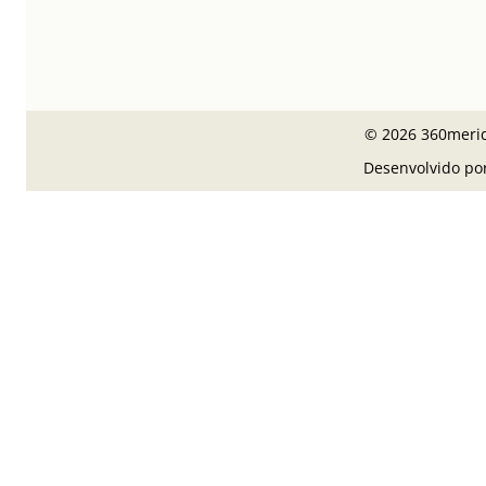
© 2026 360meridi
Desenvolvido po