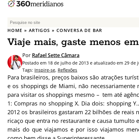
P
e
HOME
»
ARTIGOS
»
CONVERSA DE BAR
s
Viaje mais, gaste menos e
q
u
Por
Rafael Sette Câmara
i
Postado em 18 de julho de 2013 e atualizado em 29 de 
s
Tags:
Inspire-se
,
Reflexões
a
Para brasileiros, preços baixos são atrações turí
r
e os shoppings de Miami, não necessariamente 
p
para visitar os shoppings mesmo – tem até agênci
o
r
1: Compras no shopping X. Dia dois: shopping Y…
:
2012 os brasileiros gastaram 22 bilhões de reais 
ricaço que entra no restaurante e causa tumulto
mais do que viajamos e por isso viajamos men
como bem disse a Superinteressante
.