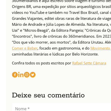
360meridianos e aqui escrevo sobre viagem e turismo des
Origens BR, uma expedição por sítios arqueológicos brasil
vídeos no YouTube e também no Travel Box Brazil, canal d
Grandes Viajantes, editei obras raras de literatura de via
Mário de Andrade e Júlia Lopes de Almeida. Na literatura,
Uai" e "Micros-Beagá", da Editora Pangeia; "Crônicas da Q
"Encontros", livro de crônicas do 360meridianos. Em 202
"Dos que vão morrer, aos mortos", da Editora Urutau. 
Comer e Beber
, focado em gastronomia, e do
Movimento 
caminhadas literárias e lúdicas por Belo Horizonte.
Confira todos os posts escritos por
Rafael Sette Câmara
Deixe seu comentário