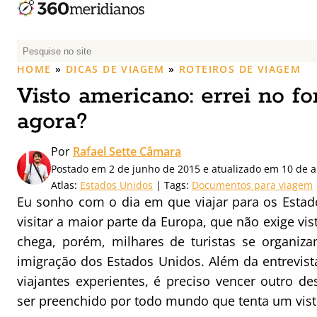
P
e
HOME
»
DICAS DE VIAGEM
»
ROTEIROS DE VIAGEM
s
Visto americano: errei no fo
q
u
agora?
i
s
Por
Rafael Sette Câmara
a
Postado em 2 de junho de 2015 e atualizado em 10 de a
r
Atlas:
Estados Unidos
| Tags:
Documentos para viagem
p
Eu sonho com o dia em que viajar para os Estad
o
visitar a maior parte da Europa, que não exige vis
r
chega, porém, milhares de turistas se organiza
:
imigração dos Estados Unidos. Além da entrevist
viajantes experientes, é preciso vencer outro de
ser preenchido por todo mundo que tenta um visto