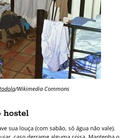
todola
/Wikimedia Commons
 hostel
ve sua louça (com sabão, só água não vale).
sujar, caso derrame alguma coisa. Mantenha o