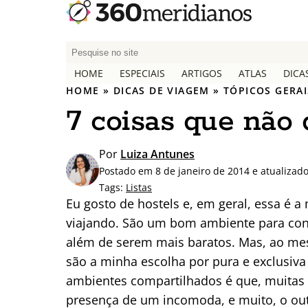
P
e
HOME
ESPECIAIS
ARTIGOS
ATLAS
DICA
s
HOME
»
DICAS DE VIAGEM
»
TÓPICOS GERAI
q
7 coisas que não
u
i
s
Por
Luiza Antunes
a
Postado em 8 de janeiro de 2014 e atualizad
r
Tags:
Listas
p
Eu gosto de hostels e, em geral, essa é
o
viajando. São um bom ambiente para conh
r
além de serem mais baratos. Mas, ao mes
:
são a minha escolha por pura e exclusiva
ambientes compartilhados é que, muitas v
presença de um incomoda, e muito, o outr