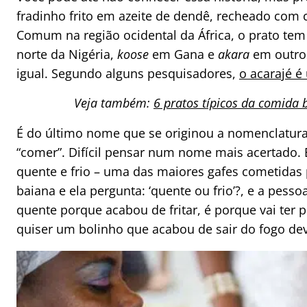
fradinho frito em azeite de dendê, recheado com 
Comum na região ocidental da África, o prato t
norte da Nigéria,
koose
em Gana e
akara
em outro
igual. Segundo alguns pesquisadores,
o acarajé é
Veja também:
6 pratos típicos da comida 
É do último nome que se originou a nomenclatura 
“comer”. Difícil pensar num nome mais acertado. E
quente e frio – uma das maiores gafes cometidas 
baiana e ela pergunta: ‘quente ou frio’?, e a pess
quente porque acabou de fritar, é porque vai ter p
quiser um bolinho que acabou de sair do fogo dev