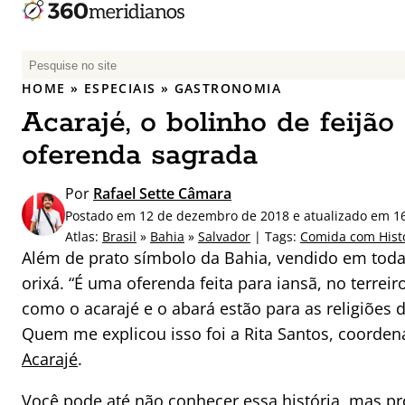
P
e
HOME
»
ESPECIAIS
»
GASTRONOMIA
s
Acarajé, o bolinho de feijã
q
u
oferenda sagrada
i
s
Por
Rafael Sette Câmara
a
Postado em 12 de dezembro de 2018 e atualizado em 16
r
Atlas:
Brasil
»
Bahia
»
Salvador
| Tags:
Comida com Hist
p
Além de prato símbolo da Bahia, vendido em toda
o
orixá. “É uma oferenda feita para iansã, no terreir
r
como o acarajé e o abará estão para as religiões
:
Quem me explicou isso foi a Rita Santos, coorde
Acarajé
.
Você pode até não conhecer essa história, mas pr