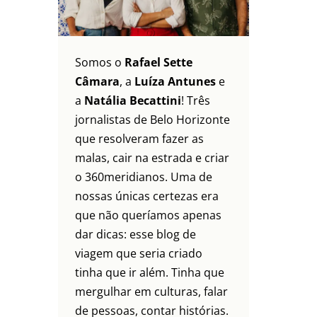
Somos o
Rafael Sette
Câmara
, a
Luíza Antunes
e
a
Natália Becattini
! Três
jornalistas de Belo Horizonte
que resolveram fazer as
malas, cair na estrada e criar
o 360meridianos. Uma de
nossas únicas certezas era
que não queríamos apenas
dar dicas: esse blog de
viagem que seria criado
tinha que ir além. Tinha que
mergulhar em culturas, falar
de pessoas, contar histórias.