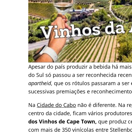
Apesar do país produzir a bebida há mais
do Sul só passou a ser reconhecida recen
apartheid
, que os rótulos passaram a se
sucessivas premiações e reconhecimento
Na
Cidade do Cabo
não é diferente. Na r
centro da cidade, ficam vários produtore
dos Vinhos de Cape Town,
que produz ce
com mais de 350 vinícolas entre Stellenb