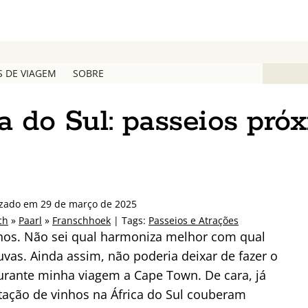
S DE VIAGEM
SOBRE
ca do Sul: passeios pró
izado em 29 de março de 2025
ch
»
Paarl
»
Franschhoek
| Tags:
Passeios e Atrações
hos. Não sei qual harmoniza melhor com qual
uvas. Ainda assim, não poderia deixar de fazer o
 durante minha viagem a Cape Town. De cara, já
stação de vinhos na África do Sul couberam