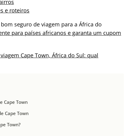
airros
s e roteiros
 bom seguro de viagem para a África do
ente para países africanos e garanta um cupom
viagem Cape Town, África do Sul: qual
 de Cape Town
 de Cape Town
Cape Town?