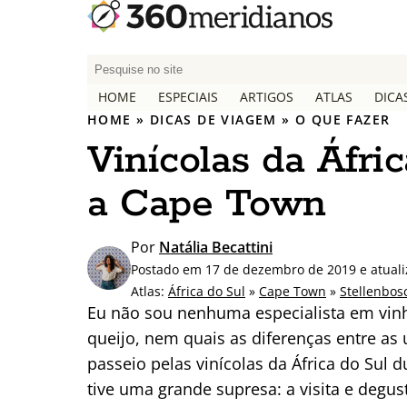
P
e
HOME
ESPECIAIS
ARTIGOS
ATLAS
DICA
s
HOME
»
DICAS DE VIAGEM
»
O QUE FAZER
q
Vinícolas da Áfri
u
i
a Cape Town
s
a
r
Por
Natália Becattini
p
Postado em 17 de dezembro de 2019 e atual
o
Atlas:
África do Sul
»
Cape Town
»
Stellenbos
r
Eu não sou nenhuma especialista em vin
:
queijo, nem quais as diferenças entre as 
passeio pelas vinícolas da África do Sul
tive uma grande supresa: a visita e degu