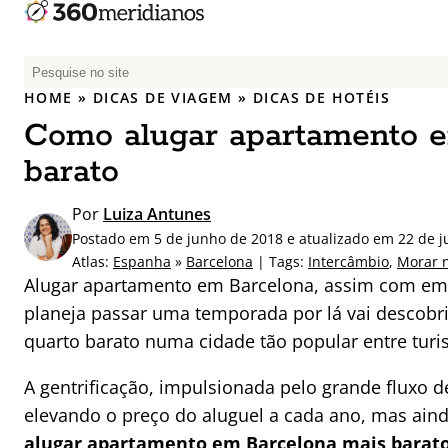
P
e
HOME
»
DICAS DE VIAGEM
»
DICAS DE HOTÉIS
s
Como alugar apartamento e
q
u
barato
i
s
Por
Luiza Antunes
a
Postado em 5 de junho de 2018 e atualizado em 22 de 
r
Atlas:
Espanha
»
Barcelona
| Tags:
Intercâmbio
,
Morar n
p
Alugar apartamento em Barcelona, assim com em
o
planeja passar uma temporada por lá vai descobr
r
quarto barato numa cidade tão popular entre turis
:
A gentrificação, impulsionada pelo grande fluxo de
elevando o preço do aluguel a cada ano, mas aind
alugar apartamento em Barcelona mais barat