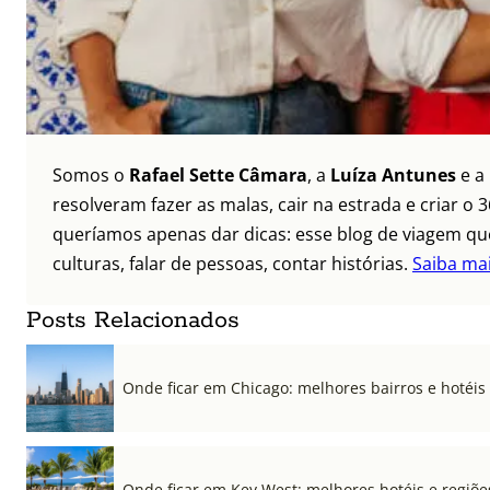
Somos o
Rafael Sette Câmara
, a
Luíza Antunes
e a
resolveram fazer as malas, cair na estrada e criar 
queríamos apenas dar dicas: esse blog de viagem que
culturas, falar de pessoas, contar histórias.
Saiba ma
Posts Relacionados
Onde ficar em Chicago: melhores bairros e hotéis
Onde ficar em Key West: melhores hotéis e regiõe