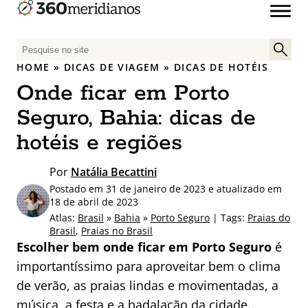
P
e
HOME
»
DICAS DE VIAGEM
»
DICAS DE HOTÉIS
s
Onde ficar em Porto
q
u
Seguro, Bahia: dicas de
i
hotéis e regiões
s
a
Por
Natália Becattini
r
Postado em 31 de janeiro de 2023 e atualizado em
p
18 de abril de 2023
o
Atlas:
Brasil
»
Bahia
»
Porto Seguro
| Tags:
Praias do
r
Brasil
,
Praias no Brasil
:
Escolher bem onde ficar em Porto Seguro
é
importantíssimo para aproveitar bem o clima
de verão, as praias lindas e movimentadas, a
música, a festa e a badalação da cidade.