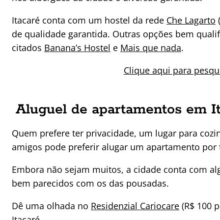
Itacaré conta com um hostel da rede
Che Lagarto
(
de qualidade garantida. Outras opções bem quali
citados
Banana’s Hostel
e
Mais que nada
.
Clique aqui para pesqu
Aluguel de apartamentos em I
Quem prefere ter privacidade, um lugar para cozi
amigos pode preferir alugar um apartamento por
Embora não sejam muitos, a cidade conta com alg
bem parecidos com os das pousadas.
Dê uma olhada no
Residenzial Cariocare
(R$ 100 p
Itacaré.