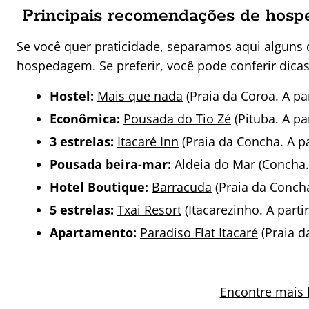
Principais recomendações de hos
Se você quer praticidade, separamos aqui alguns 
hospedagem. Se preferir, você pode conferir dicas
Hostel:
Mais que nada
(Praia da Coroa. A par
Econômica:
Pousada do Tio Zé
(Pituba. A pa
3 estrelas:
Itacaré Inn
(Praia da Concha. A pa
Pousada beira-mar:
Aldeia do Mar
(Concha. 
Hotel Boutique:
Barracuda
(Praia da Concha
5 estrelas:
Txai Resort
(Itacarezinho. A part
Apartamento:
Paradiso Flat Itacaré
(Praia d
Encontre mais