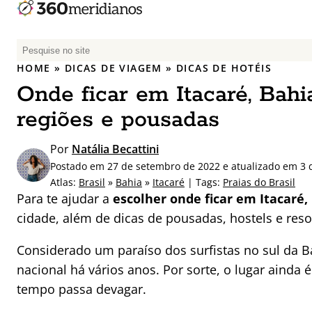
P
e
HOME
»
DICAS DE VIAGEM
»
DICAS DE HOTÉIS
s
Onde ficar em Itacaré, Bahia
q
u
regiões e pousadas
i
s
Por
Natália Becattini
a
Postado em 27 de setembro de 2022 e atualizado em 3 d
r
Atlas:
Brasil
»
Bahia
»
Itacaré
| Tags:
Praias do Brasil
p
Para te ajudar a
escolher onde ficar em Itacaré,
o
cidade, além de dicas de pousadas, hostels e reso
r
:
Considerado um paraíso dos surfistas no sul da B
nacional há vários anos. Por sorte, o lugar ainda 
tempo passa devagar.