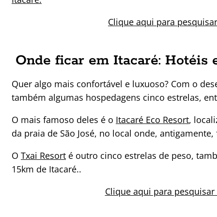
Clique aqui para pesquisa
Onde ficar em Itacaré: Hotéis 
Quer algo mais confortável e luxuoso? Com o dese
também algumas hospedagens cinco estrelas, entre
O mais famoso deles é o
Itacaré Eco Resort
, loca
da praia de São José, no local onde, antigamente
O
Txai Resort
é outro cinco estrelas de peso, ta
15km de Itacaré..
Clique aqui para pesquisar 