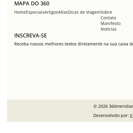
MAPA DO 360
Home
Especiais
Artigos
Atlas
Dicas de Viagem
Sobre
Contato
Manifesto
Notícias
INSCREVA-SE
Receba nossos melhores textos diretamente na sua caixa de
© 2026 360meridian
Desenvolvido por:
E