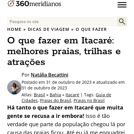
P
e
HOME
»
DICAS DE VIAGEM
»
O QUE FAZER
s
O que fazer em Itacaré:
q
u
melhores praias, trilhas e
i
atrações
s
a
Por
Natália Becattini
r
Postado em 31 de outubro de 2023 e atualizado em
p
31 de outubro de 2023
o
Atlas:
Brasil
»
Bahia
»
Itacaré
| Tags:
Guia de
r
Cidades
,
Praias do Brasil
,
Praias no Brasil
:
Há tanto o que fazer em Itacaré que muita
gente se recusa a ir embora!
Isso é tão
verdade que parte da população chegou lá por
causa das praias ficou. Até eu já me enquadrei