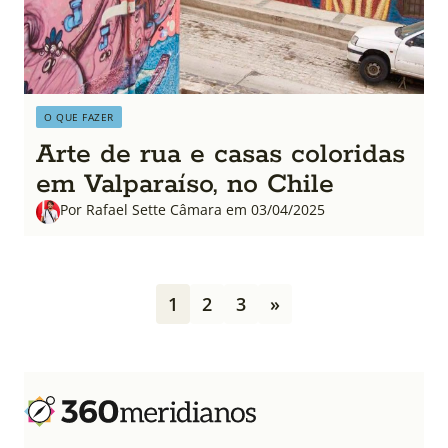
O QUE FAZER
Arte de rua e casas coloridas
em Valparaíso, no Chile
Por Rafael Sette Câmara em 03/04/2025
P
1
2
3
»
a
g
i
n
a
ç
ã