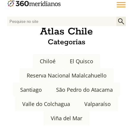
P
e
Atlas Chile
s
Categorias
q
u
i
Chiloé
El Quisco
s
a
Reserva Nacional Malalcahuello
r
p
Santiago
São Pedro do Atacama
o
r
Valle do Colchagua
Valparaíso
:
Viña del Mar