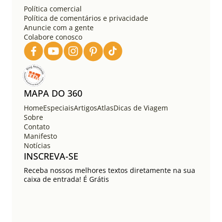
o
Política comercial
d
Política de comentários e privacidade
e
Anuncie com a gente
Colabore conosco
p
o
s
t
s
MAPA DO 360
Home
Especiais
Artigos
Atlas
Dicas de Viagem
Sobre
Contato
Manifesto
Notícias
INSCREVA-SE
Receba nossos melhores textos diretamente na sua
caixa de entrada! É Grátis