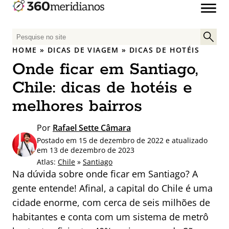
P
e
HOME
»
DICAS DE VIAGEM
»
DICAS DE HOTÉIS
s
Onde ficar em Santiago,
q
u
Chile: dicas de hotéis e
i
melhores bairros
s
a
Por
Rafael Sette Câmara
r
Postado em 15 de dezembro de 2022 e atualizado
p
em 13 de dezembro de 2023
o
Atlas:
Chile
»
Santiago
r
Na dúvida sobre onde ficar em Santiago? A
:
gente entende! Afinal, a capital do Chile é uma
cidade enorme, com cerca de seis milhões de
habitantes e conta com um sistema de metrô