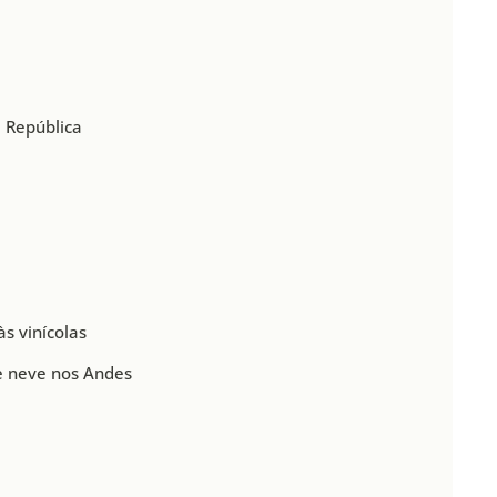
e República
a
s vinícolas
 e neve nos Andes