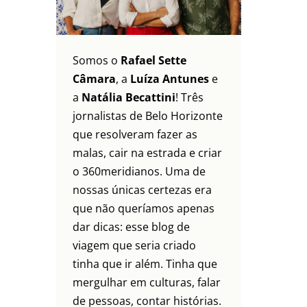
Somos o
Rafael Sette
Câmara
, a
Luíza Antunes
e
a
Natália Becattini
! Três
jornalistas de Belo Horizonte
que resolveram fazer as
malas, cair na estrada e criar
o 360meridianos. Uma de
nossas únicas certezas era
que não queríamos apenas
dar dicas: esse blog de
viagem que seria criado
tinha que ir além. Tinha que
mergulhar em culturas, falar
de pessoas, contar histórias.