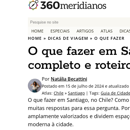
P
e
HOME
ESPECIAIS
ARTIGOS
ATLAS
DICA
s
HOME
»
DICAS DE VIAGEM
»
O QUE FAZER
q
O que fazer em Sa
u
i
completo e roteir
s
a
r
Por
Natália Becattini
p
Postado em 15 de julho de 2024 e atualizad
o
Atlas:
Chile
»
Santiago
| Tags:
Guia de Cidad
r
O que fazer em Santiago, no Chile? Como 
:
muitas respostas para essa pergunta. Por al
amplamente valorizados e dividem espaç
moderna à cidade.