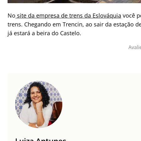
No
site da empresa de trens da Eslováquia
você po
trens. Chegando em Trencin, ao sair da estação d
já estará a beira do Castelo.
Avali
Luiza Antunes