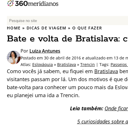
P
e
HOME
»
DICAS DE VIAGEM
»
O QUE FAZER
s
Bate e volta de Bratislava: 
q
u
Por
Luiza Antunes
i
Postado em 30 de abril de 2016 e atualizado em 13 de 
s
Atlas:
Eslováquia
»
Bratislava
»
Trencin
| Tags:
Passeios
a
Como vocês já sabem, eu fiquei em
Bratislava
bem
r
visitantes passam por lá. Um dos motivos é que de
p
bate-volta para conhecer um pouco mais da Eslová
o
r
eu planejei uma ida a Trencin.
:
Leia também:
Onde fica
5 curiosidades sobre 