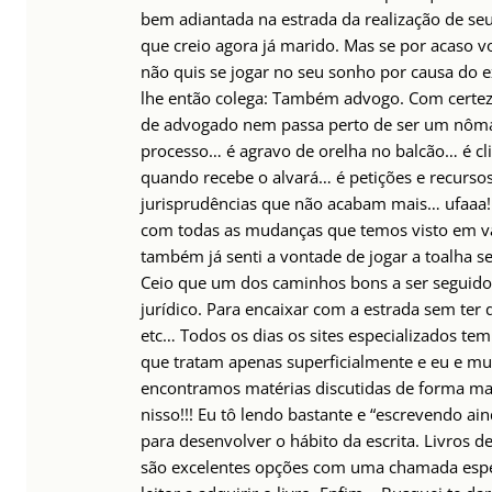
bem adiantada na estrada da realização de s
que creio agora já marido. Mas se por acaso 
não quis se jogar no seu sonho por causa do e
lhe então colega: Também advogo. Com certez
de advogado nem passa perto de ser um nôma
processo… é agravo de orelha no balcão… é cl
quando recebe o alvará… é petições e recurso
jurisprudências que não acabam mais… ufaaa
com todas as mudanças que temos visto em vár
também já senti a vontade de jogar a toalha s
Ceio que um dos caminhos bons a ser seguido
jurídico. Para encaixar com a estrada sem ter 
etc… Todos os dias os sites especializados t
que tratam apenas superficialmente e eu e mu
encontramos matérias discutidas de forma ma
nisso!!! Eu tô lendo bastante e “escrevendo a
para desenvolver o hábito da escrita. Livros 
são excelentes opções com uma chamada espert