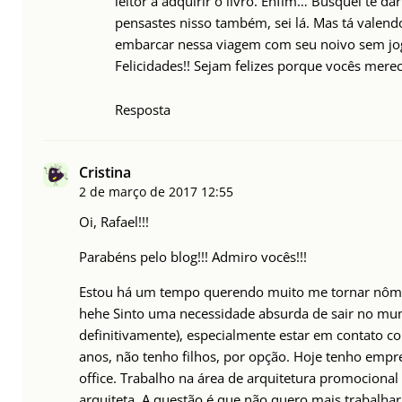
leitor a adquirir o livro. Enfim… Busquei te da
pensastes nisso também, sei lá. Mas tá valendo
embarcar nessa viagem com seu noivo sem joga
Felicidades!! Sejam felizes porque vocês merec
Resposta
Cristina
2 de março de 2017
12:55
Oi, Rafael!!!
Parabéns pelo blog!!! Admiro vocês!!!
Estou há um tempo querendo muito me tornar nômade
hehe Sinto uma necessidade absurda de sair no mun
definitivamente), especialmente estar em contato c
anos, não tenho filhos, por opção. Hoje tenho emp
office. Trabalho na área de arquitetura promocional
arquiteta. A questão é que não quero mais trabalha