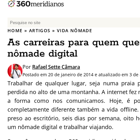
P
e
HOME
»
ARTIGOS
»
VIDA NÔMADE
s
As carreiras para quem que
q
u
nômade digital
i
s
Por
Rafael Sette Câmara
a
Postado em 20 de janeiro de 2014 e atualizado em 3 de 
r
Trabalhar de qualquer lugar, seja numa praia 
p
perdida no alto de uma montanha. A internet fez
o
a forma como nos comunicamos. Hoje, é pos
r
completamente diferente também a vida offline. 
:
preso ao escritório, seis dias por semana, oito h
um nômade digital e trabalhar viajando.