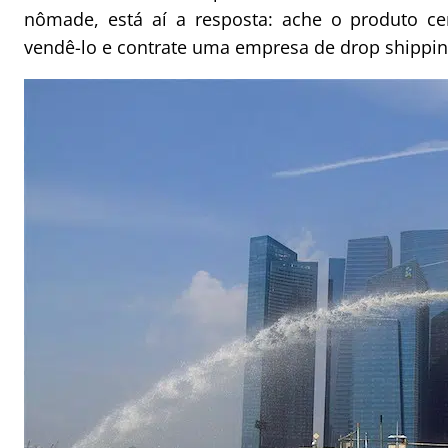
nômade, está aí a resposta: ache o produto ce
vendê-lo e contrate uma empresa de drop shippin