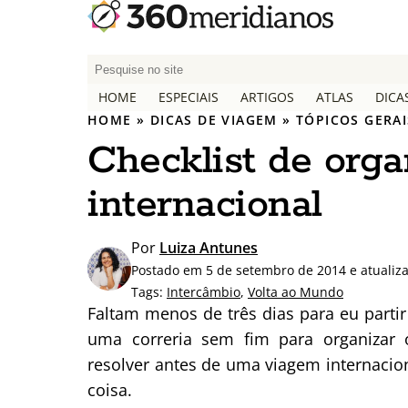
P
e
HOME
ESPECIAIS
ARTIGOS
ATLAS
DICA
s
HOME
»
DICAS DE VIAGEM
»
TÓPICOS GERAI
q
Checklist de org
u
i
internacional
s
a
r
Por
Luiza Antunes
p
Postado em 5 de setembro de 2014 e atualiz
o
Tags:
Intercâmbio
,
Volta ao Mundo
r
Faltam menos de três dias para eu parti
:
uma correria sem fim para organizar o
resolver antes de uma viagem internac
coisa.