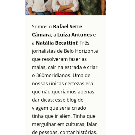
Somos o
Rafael Sette
Câmara
, a
Luíza Antunes
e
a
Natália Becattini
! Três
jornalistas de Belo Horizonte
que resolveram fazer as
malas, cair na estrada e criar
o 360meridianos. Uma de
nossas únicas certezas era
que não queríamos apenas
dar dicas: esse blog de
viagem que seria criado
tinha que ir além. Tinha que
mergulhar em culturas, falar
de pessoas, contar histórias.