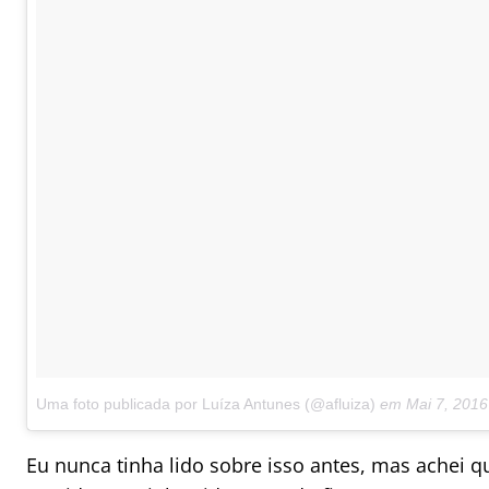
Uma foto publicada por Luíza Antunes (@afluiza)
em
Mai 7, 2016
Eu nunca tinha lido sobre isso antes, mas achei qu