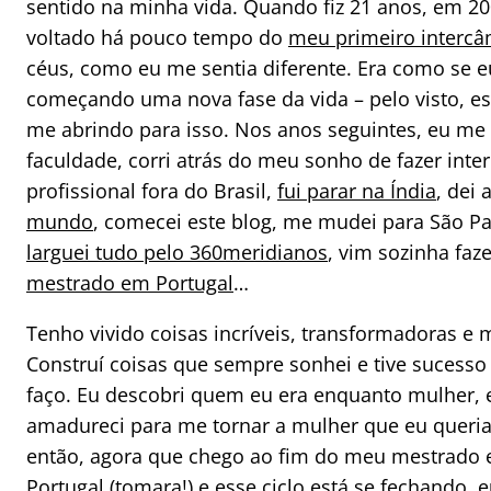
sentido na minha vida. Quando fiz 21 anos, em 20
voltado há pouco tempo do
meu primeiro interc
céus, como eu me sentia diferente. Era como se e
começando uma nova fase da vida – pelo visto, es
me abrindo para isso. Nos anos seguintes, eu me
faculdade, corri atrás do meu sonho de fazer int
profissional fora do Brasil,
fui parar na Índia
, dei 
mundo
, comecei este blog, me mudei para São Pa
larguei tudo pelo 360meridianos
, vim sozinha faze
mestrado em Portugal
…
Tenho vivido coisas incríveis, transformadoras e 
Construí coisas que sempre sonhei e tive sucesso
faço. Eu descobri quem eu era enquanto mulher, 
amadureci para me tornar a mulher que eu queria 
então, agora que chego ao fim do meu mestrado
Portugal (tomara!) e esse ciclo está se fechando, 