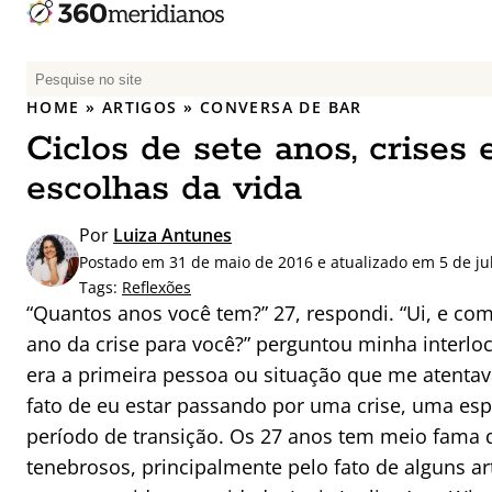
P
e
HOME
»
ARTIGOS
»
CONVERSA DE BAR
s
Ciclos de sete anos, crises 
q
u
escolhas da vida
i
s
Por
Luiza Antunes
a
Postado em 31 de maio de 2016 e atualizado em 5 de ju
r
Tags:
Reflexões
p
“Quantos anos você tem?” 27, respondi. “Ui, e com
o
ano da crise para você?” perguntou minha interlo
r
era a primeira pessoa ou situação que me atentav
:
fato de eu estar passando por uma crise, uma esp
período de transição. Os 27 anos tem meio fama 
tenebrosos, principalmente pelo fato de alguns ar