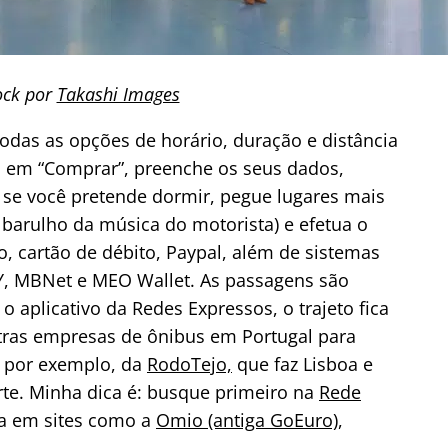
ock por
Takashi Images
todas as opções de horário, duração e distância
ica em “Comprar”, preenche os seus dados,
: se você pretende dormir, pegue lugares mais
 barulho da música do motorista) e efetua o
o, cartão de débito, Paypal, além de sistemas
, MBNet e MEO Wallet. As passagens são
o aplicativo da Redes Expressos, o trajeto fica
tras empresas de ônibus em Portugal para
o, por exemplo, da
RodoTejo,
que faz Lisboa e
rte. Minha dica é: busque primeiro na
Rede
eja em sites como a
Omio (antiga GoEuro)
,