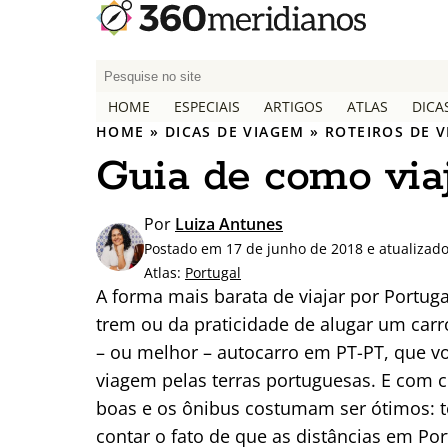
P
e
HOME
ESPECIAIS
ARTIGOS
ATLAS
DICA
s
HOME
»
DICAS DE VIAGEM
»
ROTEIROS DE 
q
Guia de como via
u
i
s
Por
Luiza Antunes
a
Postado em 17 de junho de 2018 e atualizado
r
Atlas:
Portugal
p
A forma mais barata de viajar por Portug
o
trem ou da praticidade de alugar um car
r
– ou melhor – autocarro em PT-PT, que
:
viagem pelas terras portuguesas. E com c
boas e os ônibus costumam ser ótimos: tê
contar o fato de que as distâncias em P