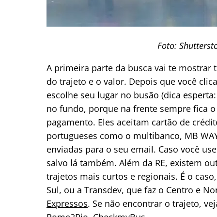
Foto: Shutterst
A primeira parte da busca vai te mostrar 
do trajeto e o valor. Depois que você cl
escolhe seu lugar no busão (dica esperta
no fundo, porque na frente sempre fica o
pagamento. Eles aceitam cartão de crédit
portugueses como o multibanco, MB WAY
enviadas para o seu email. Caso você use 
salvo lá também. Além da RE, existem ou
trajetos mais curtos e regionais. É o cas
Sul, ou a
Transdev,
que faz o Centro e No
Expressos
. Se não encontrar o trajeto, v
Rome2Rio
,
CheckmyBus
.