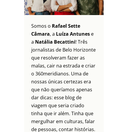
Somos o
Rafael Sette
Câmara
, a
Luíza Antunes
e
a
Natália Becattini
! Três
jornalistas de Belo Horizonte
que resolveram fazer as
malas, cair na estrada e criar
o 360meridianos. Uma de
nossas únicas certezas era
que não queríamos apenas
dar dicas: esse blog de
viagem que seria criado
tinha que ir além. Tinha que
mergulhar em culturas, falar
de pessoas, contar histórias.