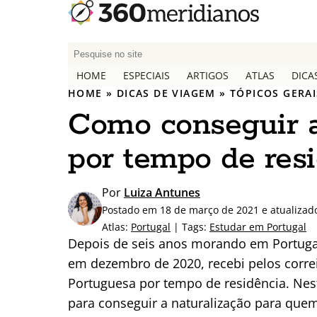
P
e
HOME
ESPECIAIS
ARTIGOS
ATLAS
DICA
s
HOME
»
DICAS DE VIAGEM
»
TÓPICOS GERAI
q
Como conseguir a
u
i
por tempo de res
s
a
r
Por
Luiza Antunes
p
Postado em 18 de março de 2021 e atualizad
o
Atlas:
Portugal
| Tags:
Estudar em Portugal
r
Depois de seis anos morando em Portugal 
:
em dezembro de 2020, recebi pelos corre
Portuguesa por tempo de residência. Nest
para conseguir a naturalização para qu