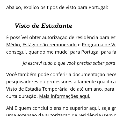
Abaixo, explico os tipos de visto para Portugal:
Visto de Estudante
É possível obter autorização de residência para e
Médio
,
Estágio não-remunerado
e
Programa de Vo
consegui, quando me mudei para Portugal para fa
Já escrevi tudo o que você precisa saber
para
Você também pode conferir a documentação nece
pesquisadores ou professores altamente qualifica
Visto de Estadia Temporária, de até um ano, para 
curta duração.
Mais informações aqui.
Ah! E quem conclui o ensino superior aqui, seja 
uma extensão da autorização de residência (sem 