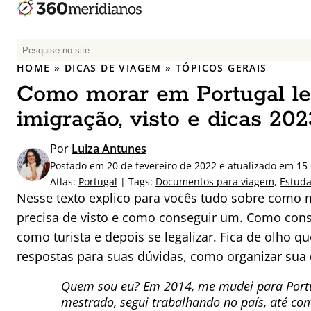
P
e
HOME
»
DICAS DE VIAGEM
»
TÓPICOS GERAIS
s
Como morar em Portugal le
q
u
imigração, visto e dicas 202
i
s
Por
Luiza Antunes
a
Postado em 20 de fevereiro de 2022 e atualizado em 15
r
Atlas:
Portugal
| Tags:
Documentos para viagem
,
Estuda
p
Nesse texto explico para vocês tudo sobre como 
o
precisa de visto e como conseguir um. Como conse
r
como turista e depois se legalizar. Fica de olho q
:
respostas para suas dúvidas, como organizar sua
Quem sou eu? Em 2014,
me mudei para Port
mestrado, segui trabalhando no país, até com