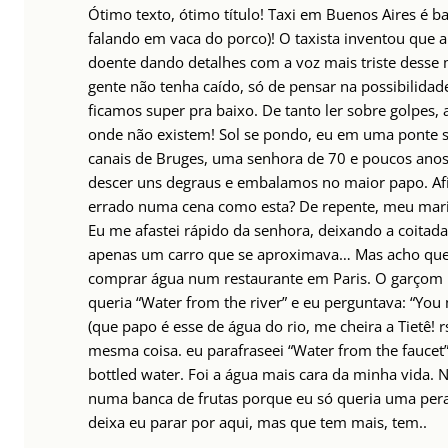
Ótimo texto, ótimo título! Taxi em Buenos Aires é b
falando em vaca do porco)! O taxista inventou que a
doente dando detalhes com a voz mais triste dess
gente não tenha caído, só de pensar na possibilida
ficamos super pra baixo. De tanto ler sobre golpes, 
onde não existem! Sol se pondo, eu em uma ponte 
canais de Bruges, uma senhora de 70 e poucos ano
descer uns degraus e embalamos no maior papo. Afi
errado numa cena como esta? De repente, meu marid
Eu me afastei rápido da senhora, deixando a coitada
apenas um carro que se aproximava… Mas acho que 
comprar água num restaurante em Paris. O garçom 
queria “Water from the river” e eu perguntava: “You
(que papo é esse de água do rio, me cheira a Tietê! rs
mesma coisa. eu parafraseei “Water from the faucet”
bottled water. Foi a água mais cara da minha vida. 
numa banca de frutas porque eu só queria uma pera
deixa eu parar por aqui, mas que tem mais, tem..