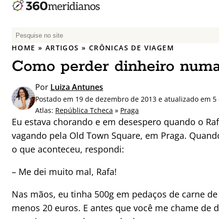
P
e
HOME
»
ARTIGOS
»
CRÔNICAS DE VIAGEM
s
Como perder dinheiro num
q
u
Por
Luiza Antunes
i
Postado em 19 de dezembro de 2013 e atualizado em 5 
s
Atlas:
República Tcheca
»
Praga
a
Eu estava chorando e em desespero quando o Ra
r
vagando pela Old Town Square, em Praga. Quand
p
o que aconteceu, respondi:
o
r
– Me dei muito mal, Rafa!
:
Nas mãos, eu tinha 500g em pedaços de carne de 
menos 20 euros. E antes que você me chame de d