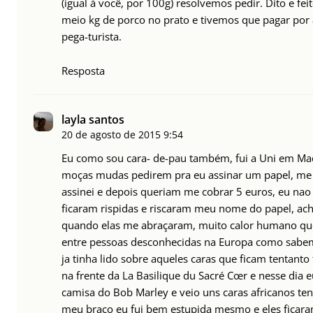
(igual à você, por 100g) resolvemos pedir. Dito e fei
meio kg de porco no prato e tivemos que pagar por a
pega-turista.
Resposta
layla santos
20 de agosto de 2015
9:54
Eu como sou cara- de-pau também, fui a Uni em Ma
moças mudas pedirem pra eu assinar um papel, me
assinei e depois queriam me cobrar 5 euros, eu nao
ficaram rispidas e riscaram meu nome do papel, a
quando elas me abraçaram, muito calor humano q
entre pessoas desconhecidas na Europa como sabe
ja tinha lido sobre aqueles caras que ficam tentanto 
na frente da La Basilique du Sacré Cœr e nesse dia 
camisa do Bob Marley e veio uns caras africanos tent
meu braço eu fui bem estupida mesmo e eles ficar