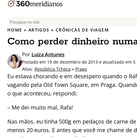
P
e
HOME
»
ARTIGOS
»
CRÔNICAS DE VIAGEM
s
Como perder dinheiro num
q
u
Por
Luiza Antunes
i
Postado em 19 de dezembro de 2013 e atualizado em 5 
s
Atlas:
República Tcheca
»
Praga
a
Eu estava chorando e em desespero quando o Ra
r
vagando pela Old Town Square, em Praga. Quand
p
o que aconteceu, respondi:
o
r
– Me dei muito mal, Rafa!
:
Nas mãos, eu tinha 500g em pedaços de carne de 
menos 20 euros. E antes que você me chame de d