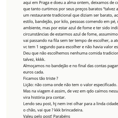
aqui em Praga e doeu a alma ontem, deixamos de c
que tanto curtimos por seus preços baratos “talvez a
um restaurante tradicional que diziam ser barato, ao
estilo, bandejão, por kilo, pessoas comendo em pé,
ambiente, mas por estar azul de fome e ter sido indi
circunstâncias de estarmos azul de fome, assumimos 
vai passando na fila sem ter tempo de escolher, a at
vc tem 1 segundo para escolher e não havia valor es
Deu que não escolhemos nenhuma comida tradicion
talvez, kkkk.
Almoçamos no bandejão e no final das contas pag
euros cada.
Ficamos tão triste ?
Lição: não coma onde não tem o valor especificado.
Mas na viagem é assim, de vez em qdo caímos nessa
vira história pra contar.
Lendo seu post, hj nem irei olhar para a linda cidad
o chão, vai que ? kkk brincadeira.
Valeu pelo post! Parabéns