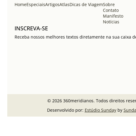
Home
Especiais
Artigos
Atlas
Dicas de Viagem
Sobre
Contato
Manifesto
Notícias
INSCREVA-SE
Receba nossos melhores textos diretamente na sua caixa de
© 2026 360meridianos. Todos direitos rese
Desenvolvido por:
Estúdio Sunday
by
Sunda