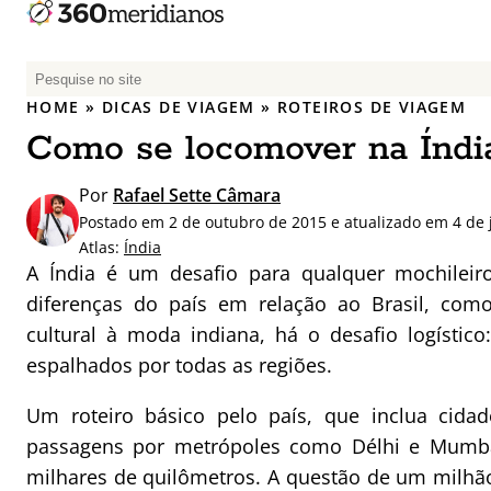
P
e
HOME
»
DICAS DE VIAGEM
»
ROTEIROS DE VIAGEM
s
Como se locomover na Índi
q
u
Por
Rafael Sette Câmara
i
Postado em 2 de outubro de 2015 e atualizado em 4 de 
s
Atlas:
Índia
a
A Índia é um desafio para qualquer mochileir
r
diferenças do país em relação ao Brasil, com
p
cultural à moda indiana, há o desafio logístico
o
r
espalhados por todas as regiões.
:
Um roteiro básico pelo país, que inclua cida
passagens por metrópoles como Délhi e Mumba
milhares de quilômetros. A questão de um milhão