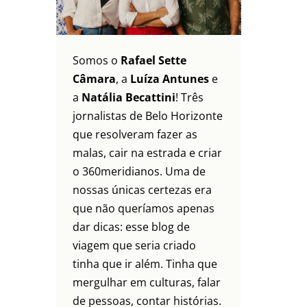
Somos o
Rafael Sette
Câmara
, a
Luíza Antunes
e
a
Natália Becattini
! Três
jornalistas de Belo Horizonte
que resolveram fazer as
malas, cair na estrada e criar
o 360meridianos. Uma de
nossas únicas certezas era
que não queríamos apenas
dar dicas: esse blog de
viagem que seria criado
tinha que ir além. Tinha que
mergulhar em culturas, falar
de pessoas, contar histórias.