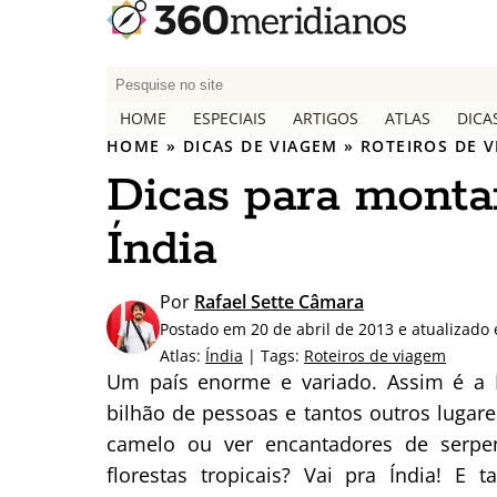
P
e
HOME
ESPECIAIS
ARTIGOS
ATLAS
DICA
s
HOME
»
DICAS DE VIAGEM
»
ROTEIROS DE 
q
Dicas para montar
u
i
Índia
s
a
r
Por
Rafael Sette Câmara
p
Postado em 20 de abril de 2013 e atualizado
o
Atlas:
Índia
| Tags:
Roteiros de viagem
r
Um país enorme e variado. Assim é a Í
:
bilhão de pessoas e tantos outros lugare
camelo ou ver encantadores de serpen
florestas tropicais? Vai pra Índia! 