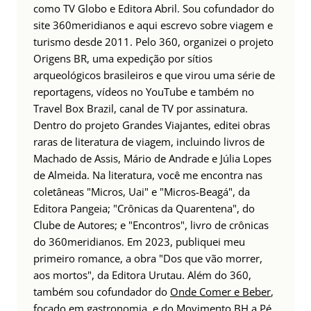
como TV Globo e Editora Abril. Sou cofundador do
site 360meridianos e aqui escrevo sobre viagem e
turismo desde 2011. Pelo 360, organizei o projeto
Origens BR, uma expedição por sítios
arqueológicos brasileiros e que virou uma série de
reportagens, vídeos no YouTube e também no
Travel Box Brazil, canal de TV por assinatura.
Dentro do projeto Grandes Viajantes, editei obras
raras de literatura de viagem, incluindo livros de
Machado de Assis, Mário de Andrade e Júlia Lopes
de Almeida. Na literatura, você me encontra nas
coletâneas "Micros, Uai" e "Micros-Beagá", da
Editora Pangeia; "Crônicas da Quarentena", do
Clube de Autores; e "Encontros", livro de crônicas
do 360meridianos. Em 2023, publiquei meu
primeiro romance, a obra "Dos que vão morrer,
aos mortos", da Editora Urutau. Além do 360,
também sou cofundador do
Onde Comer e Beber
,
focado em gastronomia, e do
Movimento BH a Pé
,