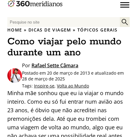
P
e
HOME
»
DICAS DE VIAGEM
»
TÓPICOS GERAIS
s
Como viajar pelo mundo
q
u
durante um ano
i
s
Por
Rafael Sette Câmara
a
Postado em 20 de março de 2013 e atualizado em
r
28 de março de 2025
p
Tags:
Inspire-se
,
Volta ao Mundo
Minha mãe sonhou que eu ia viajar o mundo
o
r
inteiro. Como eu só fui entrar num avião aos
:
23 anos, é óbvio que não acreditei nas
premonições dela. Até que eu trombei com
uma viagem de volta ao mundo, algo que eu
não achava ser uma possibilidade real antes