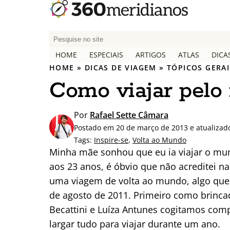
P
e
HOME
ESPECIAIS
ARTIGOS
ATLAS
DICA
s
HOME
»
DICAS DE VIAGEM
»
TÓPICOS GERAI
q
Como viajar pel
u
i
s
Por
Rafael Sette Câmara
a
Postado em 20 de março de 2013 e atualizad
r
Tags:
Inspire-se
,
Volta ao Mundo
p
Minha mãe sonhou que eu ia viajar o mun
o
aos 23 anos, é óbvio que não acreditei 
r
uma viagem de volta ao mundo, algo que 
:
de agosto de 2011. Primeiro como brincade
Becattini e Luíza Antunes cogitamos co
largar tudo para viajar durante um ano.