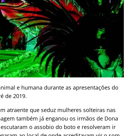
animal e humana durante as apresentações do
ré de 2019.
m atraente que seduz mulheres solteiras nas
rsonagem também já enganou os irmãos de Dona
escutaram o assobio do boto e resolveram ir
egaram ao local de onde acreditavam vir o som,