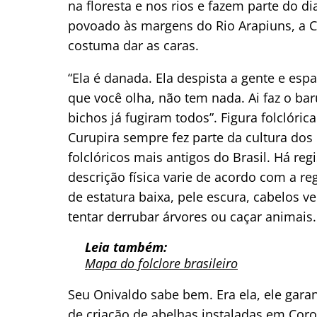
na floresta e nos rios e fazem parte do d
povoado às margens do Rio Arapiuns, a C
costuma dar as caras.
“Ela é danada. Ela despista a gente e esp
que você olha, não tem nada. Ai faz o ba
bichos já fugiram todos”. Figura folclóri
Curupira sempre fez parte da cultura do
folclóricos mais antigos do Brasil. Há re
descrição física varie de acordo com a r
de estatura baixa, pele escura, cabelos v
tentar derrubar árvores ou caçar animais.
Leia também:
Mapa do folclore brasileiro
Seu Onivaldo sabe bem. Era ela, ele gara
de criação de abelhas instaladas em Cor