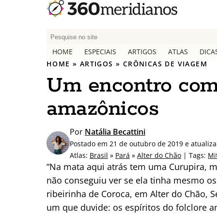
P
e
HOME
ESPECIAIS
ARTIGOS
ATLAS
DICA
s
HOME
»
ARTIGOS
»
CRÔNICAS DE VIAGEM
q
Um encontro com 
u
i
amazônicos
s
a
r
Por
Natália Becattini
p
Postado em 21 de outubro de 2019 e atualiza
o
Atlas:
Brasil
»
Pará
»
Alter do Chão
| Tags:
Mi
r
“Na mata aqui atrás tem uma Curupira, me
:
não conseguiu ver se ela tinha mesmo os
ribeirinha de Coroca, em Alter do Chão, 
um que duvide: os espíritos do folclore