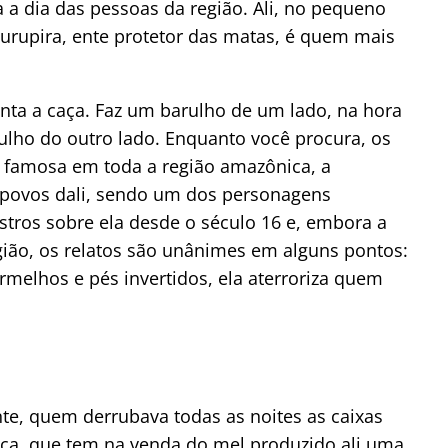
ia a dia das pessoas da região. Ali, no pequeno
urupira, ente protetor das matas, é quem mais
anta a caça. Faz um barulho de um lado, na hora
rulho do outro lado. Enquanto você procura, os
ca famosa em toda a região amazônica, a
s povos dali, sendo um dos personagens
gistros sobre ela desde o século 16 e, embora a
egião, os relatos são unânimes em alguns pontos:
ermelhos e pés invertidos, ela aterroriza quem
nte, quem derrubava todas as noites as caixas
oca, que tem na venda do mel produzido ali uma