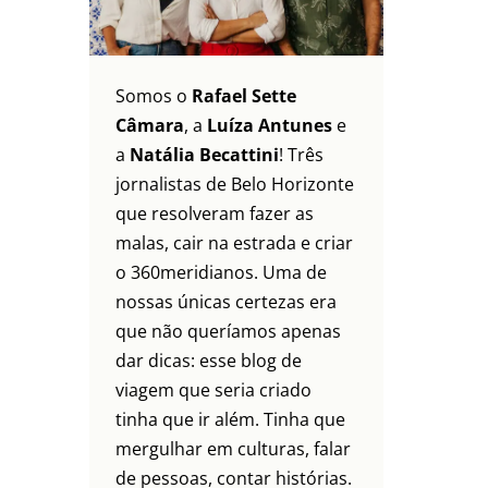
Somos o
Rafael Sette
Câmara
, a
Luíza Antunes
e
a
Natália Becattini
! Três
jornalistas de Belo Horizonte
que resolveram fazer as
malas, cair na estrada e criar
o 360meridianos. Uma de
nossas únicas certezas era
que não queríamos apenas
dar dicas: esse blog de
viagem que seria criado
tinha que ir além. Tinha que
mergulhar em culturas, falar
de pessoas, contar histórias.