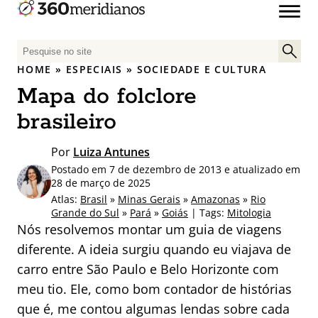
P
e
HOME
»
ESPECIAIS
»
SOCIEDADE E CULTURA
s
Mapa do folclore
q
u
brasileiro
i
s
Por
Luiza Antunes
a
Postado em 7 de dezembro de 2013 e atualizado em
r
28 de março de 2025
p
Atlas:
Brasil
»
Minas Gerais
»
Amazonas
»
Rio
Grande do Sul
»
Pará
»
Goiás
| Tags:
Mitologia
o
Nós resolvemos montar um guia de viagens
r
diferente. A ideia surgiu quando eu viajava de
:
carro entre São Paulo e Belo Horizonte com
meu tio. Ele, como bom contador de histórias
que é, me contou algumas lendas sobre cada