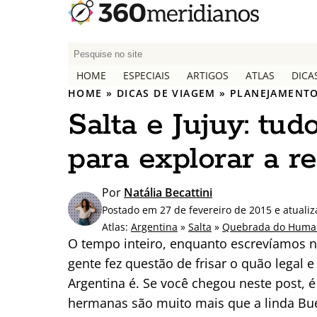
P
e
HOME
ESPECIAIS
ARTIGOS
ATLAS
DICA
s
HOME
»
DICAS DE VIAGEM
»
PLANEJAMENTO
q
Salta e Jujuy: tu
u
i
para explorar a r
s
a
r
Por
Natália Becattini
p
Postado em 27 de fevereiro de 2015 e atuali
o
Atlas:
Argentina
»
Salta
»
Quebrada do Huma
r
O tempo inteiro, enquanto escrevíamos 
:
gente fez questão de frisar o quão legal 
Argentina é. Se você chegou neste post, é
hermanas são muito mais que a linda Bue