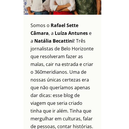
Somos o
Rafael Sette
Câmara
, a
Luíza Antunes
e
a
Natália Becattini
! Três
jornalistas de Belo Horizonte
que resolveram fazer as
malas, cair na estrada e criar
o 360meridianos. Uma de
nossas únicas certezas era
que não queríamos apenas
dar dicas: esse blog de
viagem que seria criado
tinha que ir além. Tinha que
mergulhar em culturas, falar
de pessoas, contar histórias.