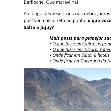
Bariloche. Que maravilha!
Ao longo de meses, nós nos debruçamos s
post vai mais direto ao ponto:
o que você
Salta e Jujuy?
Mais posts para planejar su
•
O que fazer em Salta: as prin
•
O que fazer em Tilcara: rotei
•
Onde ficar em Salta: 8 hotéi
•
Onde ficar na Quebrada do H