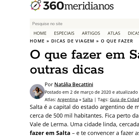
P
e
HOME
ESPECIAIS
ARTIGOS
ATLAS
DICA
s
HOME
»
DICAS DE VIAGEM
»
O QUE FAZER
q
O que fazer em Sal
u
i
outras dicas
s
a
r
Por
Natália Becattini
p
Postado em 2 de março de 2020 e atualizado 
o
Atlas:
Argentina
»
Salta
| Tags:
Guia de Cida
r
Salta é a capital do estado argentino d
:
cerca de 500 mil habitantes. Fica perto 
Vale de Lerma. Uma cidade linda, cercad
fazer em Salta
– e te convencer a fazer a