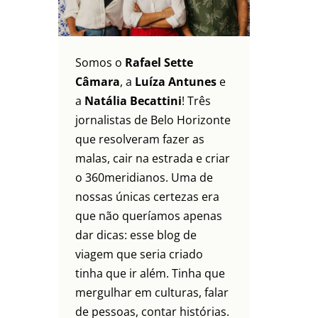
Somos o
Rafael Sette
Câmara
, a
Luíza Antunes
e
a
Natália Becattini
! Três
jornalistas de Belo Horizonte
que resolveram fazer as
malas, cair na estrada e criar
o 360meridianos. Uma de
nossas únicas certezas era
que não queríamos apenas
dar dicas: esse blog de
viagem que seria criado
tinha que ir além. Tinha que
mergulhar em culturas, falar
de pessoas, contar histórias.