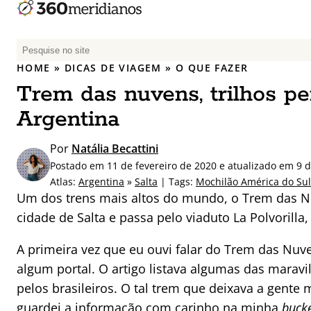
P
e
HOME
»
DICAS DE VIAGEM
»
O QUE FAZER
s
Trem das nuvens, trilhos pe
q
u
Argentina
i
s
Por
Natália Becattini
a
Postado em 11 de fevereiro de 2020 e atualizado em 9 
r
Atlas:
Argentina
»
Salta
| Tags:
Mochilão América do Sul
p
Um dos trens mais altos do mundo, o Trem das Nuve
o
cidade de Salta e passa pelo viaduto La Polvorilla
r
:
A primeira vez que eu ouvi falar do Trem das Nuv
algum portal. O artigo listava algumas das marav
pelos brasileiros. O tal trem que deixava a gente
guardei a informação com carinho na minha
bucke