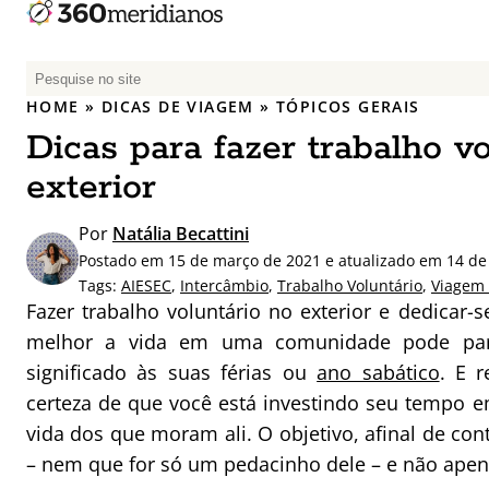
P
e
HOME
»
DICAS DE VIAGEM
»
TÓPICOS GERAIS
s
Dicas para fazer trabalho vo
q
u
exterior
i
s
Por
Natália Becattini
a
Postado em 15 de março de 2021 e atualizado em 14 de
r
Tags:
AIESEC
,
Intercâmbio
,
Trabalho Voluntário
,
Viagem 
p
Fazer trabalho voluntário no exterior e dedicar-
o
melhor a vida em uma comunidade pode par
r
significado às suas férias ou
ano sabático
. E 
:
certeza de que você está investindo seu tempo e
vida dos que moram ali. O objetivo, afinal de c
– nem que for só um pedacinho dele – e não apen