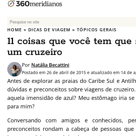
P
e
HOME
»
DICAS DE VIAGEM
»
TÓPICOS GERAIS
s
11 coisas que você tem que
q
u
um cruzeiro
i
s
Por
Natália Becattini
a
Postado em 26 de abril de 2015 e atualizado em 14 de 
r
Antes de explorar as praias do Caribe Sul e Anti
p
dúvidas e preconceitos sobre viagens de cruzeiro
o
aquela imensidão de azul? Meu estômago iria se
r
para mim?
:
Conversando com amigos e conhecidos, per
preconceitos rondam a cabeça de pessoas que n