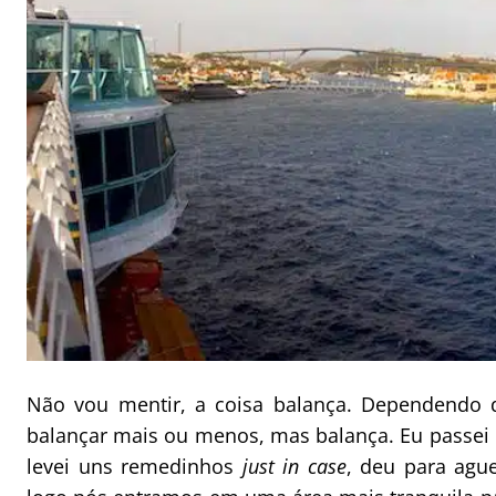
Não vou mentir, a coisa balança. Dependendo 
balançar mais ou menos, mas balança. Eu passei
levei uns remedinhos
just in case
, deu para agu