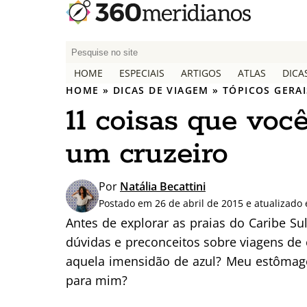
P
e
HOME
ESPECIAIS
ARTIGOS
ATLAS
DICA
s
HOME
»
DICAS DE VIAGEM
»
TÓPICOS GERAI
q
11 coisas que voc
u
i
um cruzeiro
s
a
r
Por
Natália Becattini
p
Postado em 26 de abril de 2015 e atualizado
o
Antes de explorar as praias do Caribe Su
r
dúvidas e preconceitos sobre viagens de 
:
aquela imensidão de azul? Meu estômago
para mim?