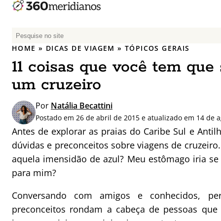
P
e
HOME
»
DICAS DE VIAGEM
»
TÓPICOS GERAIS
s
11 coisas que você tem que
q
u
um cruzeiro
i
s
Por
Natália Becattini
a
Postado em 26 de abril de 2015 e atualizado em 14 de 
r
Antes de explorar as praias do Caribe Sul e Anti
p
dúvidas e preconceitos sobre viagens de cruzeiro
o
aquela imensidão de azul? Meu estômago iria se
r
para mim?
:
Conversando com amigos e conhecidos, per
preconceitos rondam a cabeça de pessoas que n