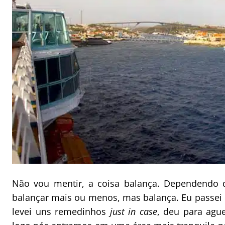
Não vou mentir, a coisa balança. Dependendo 
balançar mais ou menos, mas balança. Eu passei
levei uns remedinhos
just in case
, deu para agu