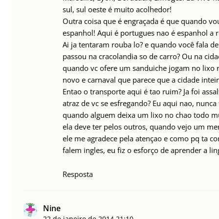
sul, sul oeste é muito acolhedor!
Outra coisa que é engraçada é que quando vo
espanhol! Aqui é portugues nao é espanhol a r
Ai ja tentaram rouba lo? e quando você fala de 
passou na cracolandia so de carro? Ou na cid
quando vc ofere um sanduiche jogam no lixo 
novo e carnaval que parece que a cidade inteir
Entao o transporte aqui é tao ruim? Ja foi ass
atraz de vc se esfregando? Eu aqui nao, nunca
quando alguem deixa um lixo no chao todo mun
ela deve ter pelos outros, quando vejo um men
ele me agradece pela atençao e como pq ta 
falem ingles, eu fiz o esforço de aprender a li
Resposta
Nine
22 de janeiro de 2014
21:10