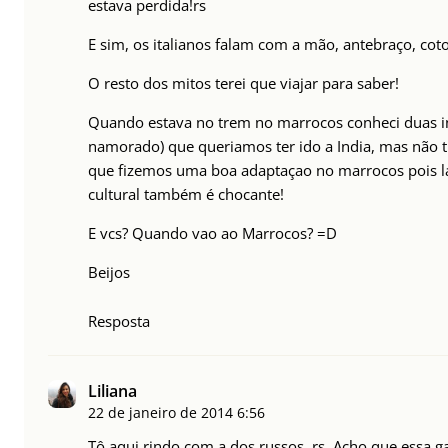
estava perdida!rs
E sim, os italianos falam com a mão, antebraço, co
O resto dos mitos terei que viajar para saber!
Quando estava no trem no marrocos conheci duas i
namorado) que queriamos ter ido a India, mas não t
que fizemos uma boa adaptaçao no marrocos pois lá 
cultural também é chocante!
E vcs? Quando vao ao Marrocos? =D
Beijos
Resposta
Liliana
22 de janeiro de 2014
6:56
Tô aqui rindo com a dos russos, rs. Acho que essa g