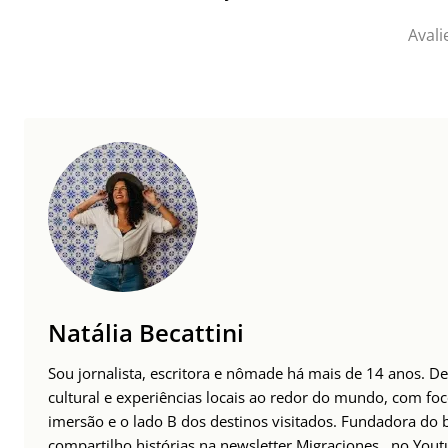
Avali
Natália Becattini
Sou jornalista, escritora e nômade há mais de 14 anos. 
cultural e experiências locais ao redor do mundo, com foc
imersão e o lado B dos destinos visitados. Fundadora do
compartilho histórias na newsletter
Migraciones
, no
Yout