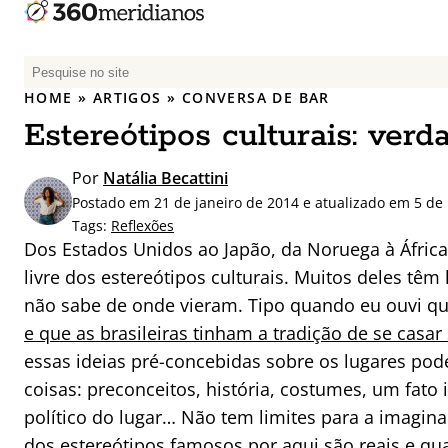
P
e
HOME
»
ARTIGOS
»
CONVERSA DE BAR
s
Estereótipos culturais: verd
q
u
Por
Natália Becattini
i
Postado em 21 de janeiro de 2014 e atualizado em 5 de
s
Tags:
Reflexões
a
Dos Estados Unidos ao Japão, da Noruega à África
r
livre dos estereótipos culturais. Muitos deles têm
p
não sabe de onde vieram. Tipo quando eu ouvi q
o
r
e que as brasileiras tinham a tradição de se casar
:
essas ideias pré-concebidas sobre os lugares po
coisas: preconceitos, história, costumes, um fato
político do lugar… Não tem limites para a imagin
dos estereótipos famosos por aqui são reais e qu