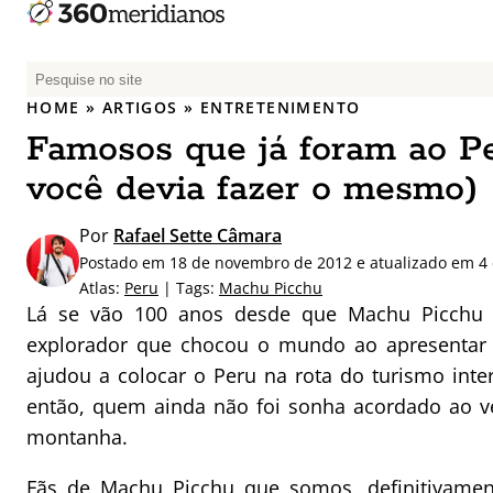
P
e
HOME
»
ARTIGOS
»
ENTRETENIMENTO
s
Famosos que já foram ao Pe
q
u
você devia fazer o mesmo)
i
s
Por
Rafael Sette Câmara
a
Postado em 18 de novembro de 2012 e atualizado em 4
r
Atlas:
Peru
| Tags:
Machu Picchu
p
Lá se vão 100 anos desde que Machu Picchu 
o
explorador que chocou o mundo ao apresentar 
r
ajudou a colocar o Peru na rota do turismo int
:
então, quem ainda não foi sonha acordado ao ve
montanha.
Fãs de Machu Picchu que somos, definitivamen