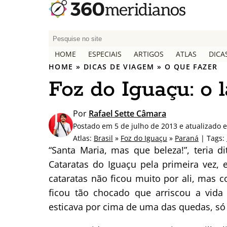
P
e
HOME
ESPECIAIS
ARTIGOS
ATLAS
DICA
s
HOME
»
DICAS DE VIAGEM
»
O QUE FAZER
q
Foz do Iguaçu: o l
u
i
s
Por
Rafael Sette Câmara
a
Postado em 5 de julho de 2013 e atualizado
r
Atlas:
Brasil
»
Foz do Iguaçu
»
Paraná
| Tags:
p
“Santa Maria, mas que beleza!”, teria 
o
Cataratas do Iguaçu pela primeira vez,
r
cataratas não ficou muito por ali, mas
:
ficou tão chocado que arriscou a vida
esticava por cima de uma das quedas, só