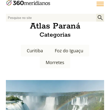
P
e
Atlas Paraná
s
Categorias
q
u
i
Curitiba
Foz do Iguaçu
s
a
Morretes
r
p
o
r
: