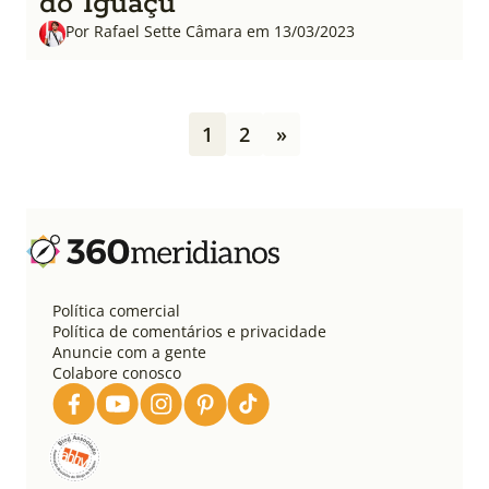
do Iguaçu
Por Rafael Sette Câmara em 13/03/2023
P
1
2
»
a
g
i
n
a
ç
ã
o
Política comercial
d
Política de comentários e privacidade
e
Anuncie com a gente
Colabore conosco
p
o
s
t
s