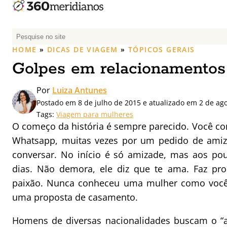
P
e
HOME
»
DICAS DE VIAGEM
»
TÓPICOS GERAIS
s
Golpes em relacionamentos
q
u
Por
Luiza Antunes
i
Postado em 8 de julho de 2015 e atualizado em 2 de ag
s
Tags:
Viagem para mulheres
a
O começo da história é sempre parecido. Você c
r
Whatsapp, muitas vezes por um pedido de ami
p
conversar. No início é só amizade, mas aos po
o
r
dias. Não demora, ele diz que te ama. Faz pr
:
paixão. Nunca conheceu uma mulher como você
uma proposta de casamento.
Homens de diversas nacionalidades buscam o “a