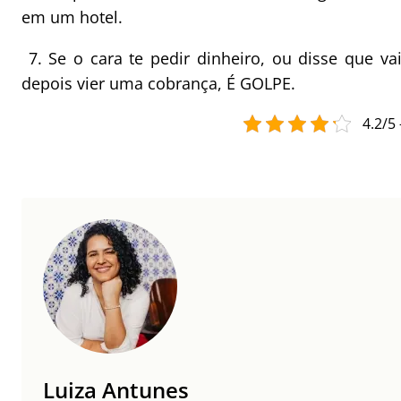
em um hotel.
7. Se o cara te pedir dinheiro, ou disse que v
depois vier uma cobrança, É GOLPE.
4.2/5 
Luiza Antunes