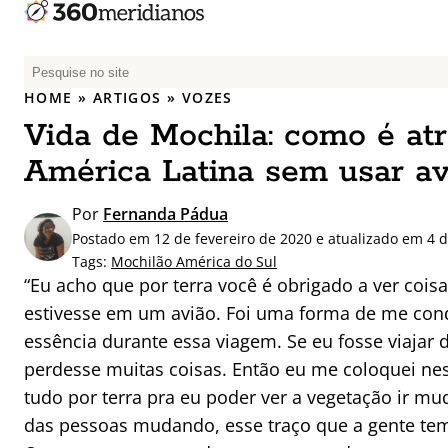
P
e
HOME
»
ARTIGOS
»
VOZES
s
Vida de Mochila: como é atr
q
u
América Latina sem usar av
i
s
Por
Fernanda Pádua
a
Postado em 12 de fevereiro de 2020 e atualizado em 4 
r
Tags:
Mochilão América do Sul
p
“Eu acho que por terra você é obrigado a ver cois
o
estivesse em um avião. Foi uma forma de me cond
r
essência durante essa viagem. Se eu fosse viajar d
:
perdesse muitas coisas. Então eu me coloquei nes
tudo por terra pra eu poder ver a vegetação ir mu
das pessoas mudando, esse traço que a gente tem