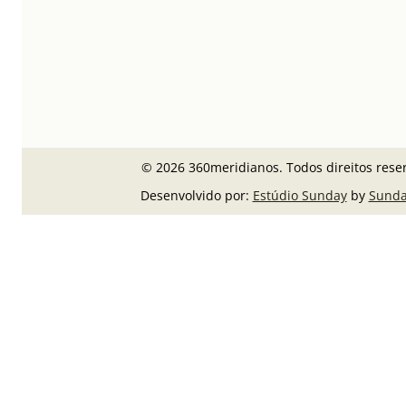
© 2026 360meridianos. Todos direitos rese
Desenvolvido por:
Estúdio Sunday
by
Sunda