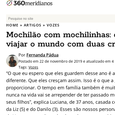
P
e
HOME
»
ARTIGOS
»
VOZES
s
Mochilão com mochilinhas:
q
u
viajar o mundo com duas cr
i
s
Por
Fernanda Pádua
a
Postado em 22 de novembro de 2019 e atualizado em 4
r
Tags:
Vozes
p
“O que eu espero que eles guardem desse ano é a
o
diferente. Que eles cresçam assim. Isso é o que a
r
proporcionar. O tempo em família também é muit
:
nunca na vida vai se arrepender de ter passado 
seus filhos”, explica Luciana, de 37 anos, casad
da Liz (5) e do Danilo (3). Esses são nossos perso