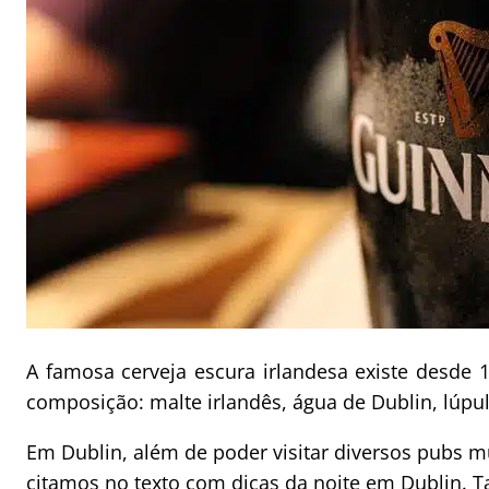
A famosa cerveja escura irlandesa existe desd
composição: malte irlandês, água de Dublin, lúpul
Em Dublin, além de poder visitar diversos pubs 
citamos no texto com
dicas da noite em Dublin
. 