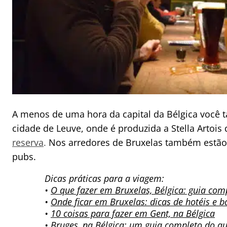
A menos de uma hora da capital da Bélgica você 
cidade de Leuve, onde é produzida a Stella Artois d
reserva
.
Nos arredores de Bruxelas também estão 
pubs.
Dicas práticas para a viagem:
•
O que fazer em Bruxelas, Bélgica: guia comp
•
Onde ficar em Bruxelas: dicas de hotéis e b
•
10 coisas para fazer em Gent, na Bélgica
•
Bruges, na Bélgica: um guia completo do qu