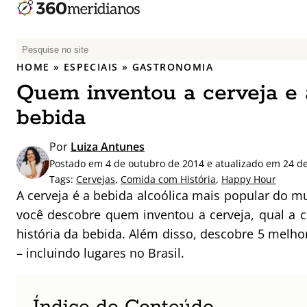
P
e
HOME
»
ESPECIAIS
»
GASTRONOMIA
s
Quem inventou a cerveja e a
q
u
bebida
i
s
Por
Luiza Antunes
a
Postado em 4 de outubro de 2014 e atualizado em 24 de
r
Tags:
Cervejas
,
Comida com História
,
Happy Hour
p
A cerveja é a bebida alcoólica mais popular do 
o
você descobre quem inventou a cerveja, qual a c
r
história da bebida. Além disso, descobre 5 melho
:
– incluindo lugares no Brasil.