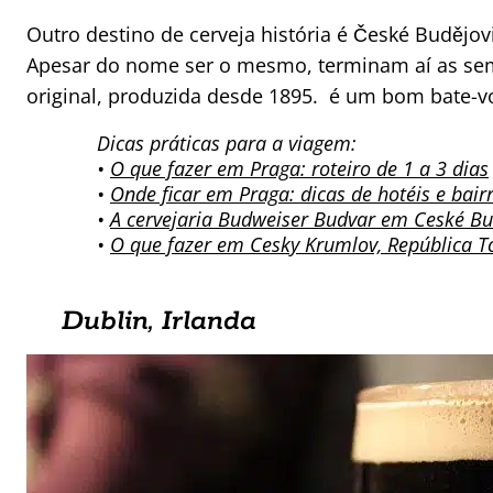
Outro destino de cerveja história é České Budějo
Apesar do nome ser o mesmo, terminam aí as sem
original, produzida desde 1895. é um bom bate-v
Dicas práticas para a viagem:
•
O que fazer em Praga: roteiro de 1 a 3 dias
•
Onde ficar em Praga: dicas de hotéis e bair
•
A cervejaria Budweiser Budvar em Ceské Bu
•
O que fazer em Cesky Krumlov, República T
Dublin, Irlanda