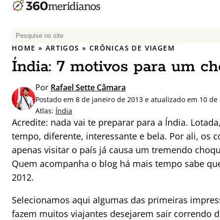
P
e
HOME
»
ARTIGOS
»
CRÔNICAS DE VIAGEM
s
Índia: 7 motivos para um ch
q
u
Por
Rafael Sette Câmara
i
Postado em 8 de janeiro de 2013 e atualizado em 10 de 
s
Atlas:
Índia
a
Acredite: nada vai te preparar para a Índia. Lotad
r
tempo, diferente, interessante e bela. Por ali, os 
p
apenas visitar o país já causa um tremendo choque
o
r
Quem acompanha o blog há mais tempo sabe que 
:
2012.
Selecionamos aqui algumas das primeiras impress
fazem muitos viajantes desejarem sair correndo d