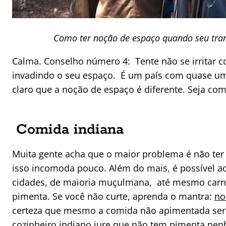
Como ter noção de espaço quando seu tran
Calma. Conselho número 4: Tente não se irritar 
invadindo o seu espaço. É um país com quase um 
claro que a noção de espaço é diferente. Seja co
Comida indiana
Muita gente acha que o maior problema é não ter 
isso incomoda pouco. Além do mais, é possível a
cidades, de maioria muçulmana, até mesmo carn
pimenta. Se você não curte, aprenda o mantra:
no
certeza que mesmo a comida não apimentada será
cozinheiro indiano jure que não tem pimenta nen