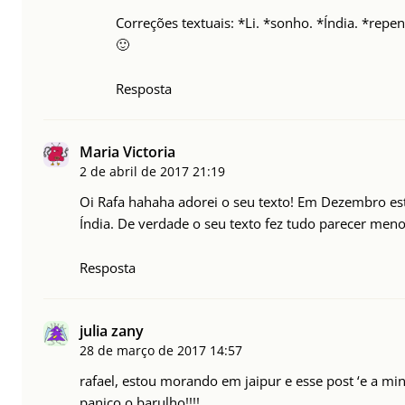
Correções textuais: *Li. *sonho. *Índia. *repe
🙂
Resposta
Maria Victoria
2 de abril de 2017
21:19
Oi Rafa hahaha adorei o seu texto! Em Dezembro es
Índia. De verdade o seu texto fez tudo parecer men
Resposta
julia zany
28 de março de 2017
14:57
rafael, estou morando em jaipur e esse post ‘e a 
panico o barulho!!!!