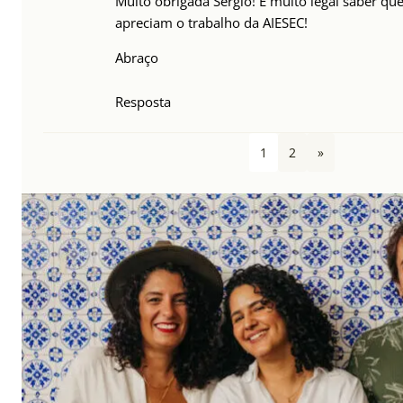
Muito obrigada Sérgio! É muito legal saber q
apreciam o trabalho da AIESEC!
Abraço
Resposta
1
2
»