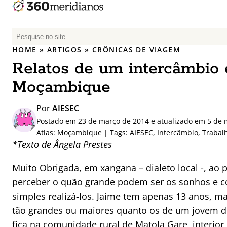
P
e
HOME
»
ARTIGOS
»
CRÔNICAS DE VIAGEM
s
Relatos de um intercâmbio
q
u
Moçambique
i
s
Por
AIESEC
a
Postado em 23 de março de 2014 e atualizado em 5 de 
r
Atlas:
Moçambique
| Tags:
AIESEC
,
Intercâmbio
,
Trabalh
p
*Texto de Ângela Prestes
o
r
Muito Obrigada, em xangana – dialeto local -, ao 
:
perceber o quão grande podem ser os sonhos e 
simples realizá-los. Jaime tem apenas 13 anos, m
tão grandes ou maiores quanto os de um jovem de
fica na comunidade rural de Matola Gare, interio